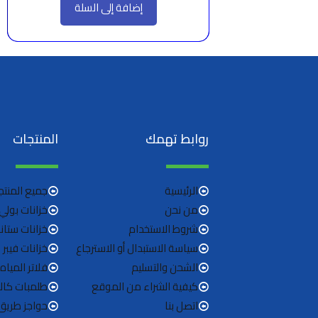
إضافة إلى السلة
هو:
هو:
5,985 EGP.
6,750 EGP.
روابط تهمك
المنتجات
الرئيسية
جميع المنتج
من نحن
خزانات بولي 
شروط الاستخدام
خزانات ستا
سياسة الاستبدال أو الاسترجاع
خزانات فيبر
الشحن والتسليم
فلاتر المياه
كيفية الشراء من الموقع
طلمبات كالب
اتصل بنا
حواجز طريق