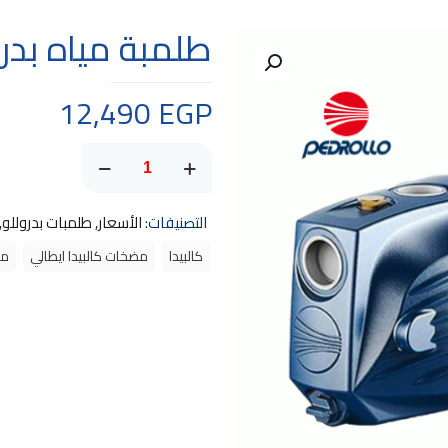
طلمبة مياه بدروللو .5
12,490
EGP
كمية
طلمبة
مياه
التصنيفات:
الأسعار
,
طلمبات بدروللو
,
بدروللو
كالبيدا
مضخات كالبيدا ايطالي
مو
1.5
حصان