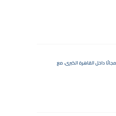
ر ذاتي 220 فولت ، ضمان 6 شهور، صناعة إيطالية 100 % ، الشحن مجانًا داخل القاهرة الكبرى، مع