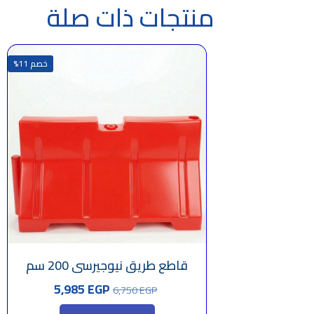
منتجات ذات صلة
خصم 11%
قاطع طريق نيوجيرسى 200 سم
السعر
السعر
5,985
EGP
6,750
EGP
الأصلي
الحالي