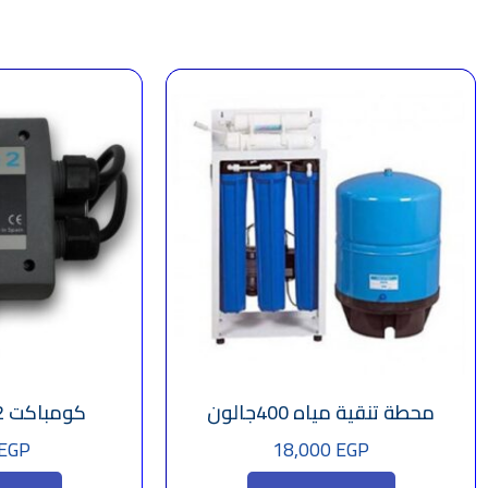
محطة تنقية مياه 400جالون
كومباكت 2 بديل البالونة
EGP
18,000
EGP