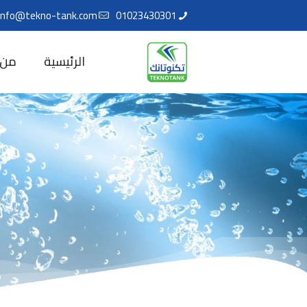
info@tekno-tank.com
01023430301
الرئيسية
من 