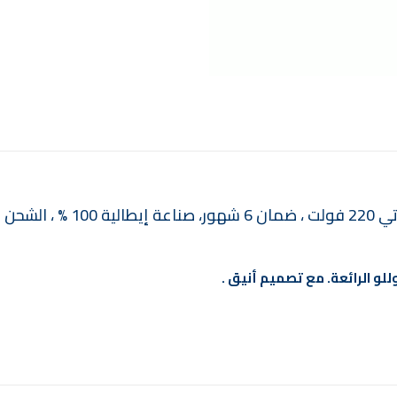
موتور رفع بدروللو 1.5 حصان تحضي
للو الرائعة. مع تصميم أنيق .