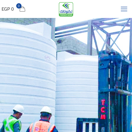
0
0 EGP