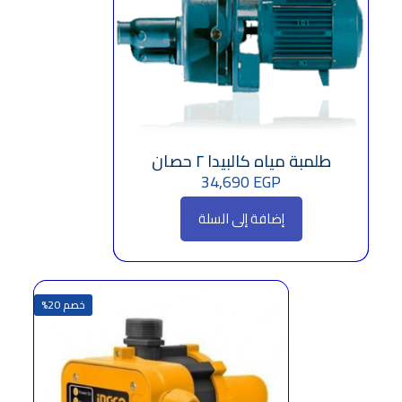
طلمبة مياه كالبيدا ٢ حصان
34,690
EGP
إضافة إلى السلة
خصم 20%