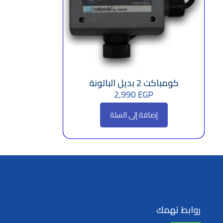
كومباكت 2 بديل البالونة
2,990
EGP
إضافة إلى السلة
روابط تهمك