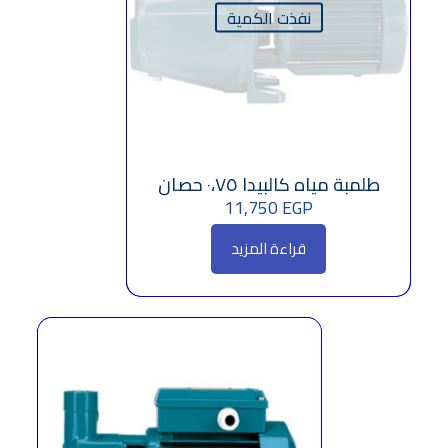
نفذت الكمية
طلمبة مياه كالبيدا ٠،٧٥ حصان
11,750
EGP
قراءة المزيد