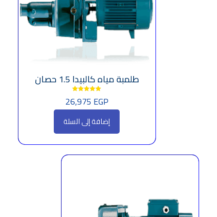
طلمبة مياه كالبيدا 1.5 حصان
26,975
EGP
تم التقييم
5.00
من 5
إضافة إلى السلة