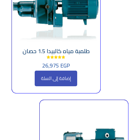
طلمبة مياه كالبيدا 1.5 حصان
26,975
EGP
تم التقييم
5.00
من 5
إضافة إلى السلة