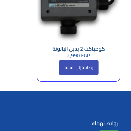
كومباكت 2 بديل البالونة
2,990
EGP
إضافة إلى السلة
روابط تهمك