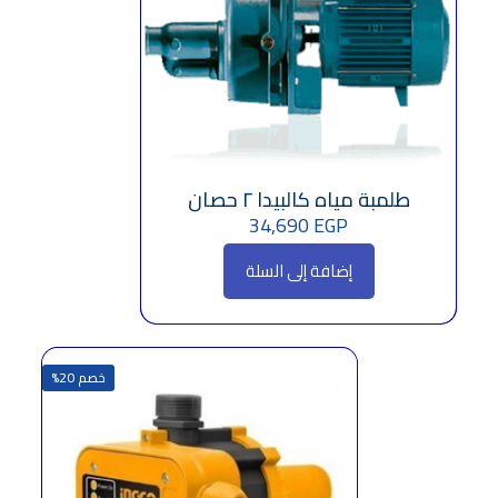
طلمبة مياه كالبيدا ٢ حصان
34,690
EGP
إضافة إلى السلة
خصم 20%