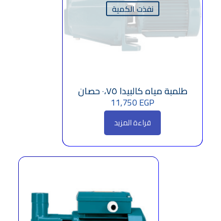
نفذت الكمية
طلمبة مياه كالبيدا ٠،٧٥ حصان
11,750
EGP
قراءة المزيد