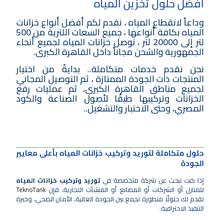
أفضل حلول تخزين المياه
وداعاً لانقطاع المياه ، نقدم لكم أفضل أنواع خزانات
المياه بكافة أنواعها ،
جميع السعات اللترية من 500
لتر إلى 20000 لتر
، نوصل خزانات المياه لجميع أنحاء
الجمهورية والشحن مجاناً داخل القاهرة الكبرى.
نحن نقدم خدمات متكاملة.. بدايةً من اختيار
المنتجات ذات الجودة الممتازة ، ثم التوصيل المجاني
لجميع مناطق القاهرة الكبرى، ثم عمليات رفع
الخزانات وتركيبها طبقًا لأصول الصناعة والكود
المصري، وحتى الاختبار والتشغيل..
حلول متكاملة لتوريد وتركيب خزانات المياه بأعلى معايير
الجودة
إذا كنت تبحث عن شركة متخصصة في
توريد وتركيب خزانات المياه
للمنازل أو الشركات أو المصانع أو المنشآت التجارية، فإن
TeknoTank
تقدم لك حلولًا متطورة تجمع بين الجودة العالية، الأمان الصحي، وخبرة
التنفيذ الاحترافية.